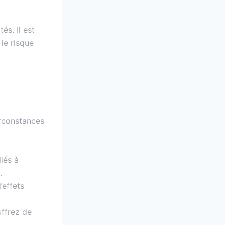
és. Il est
 le risque
irconstances
iés à
.
’effets
uffrez de