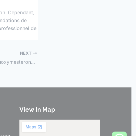
ion. Cependant,
andations de
 professionnel de
NEXT
Les Effets de la Fluoxymesterone : Ce Que Vous Devez Savoir
View In Map
orner