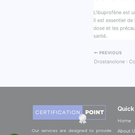
L’ibuprofène est u
il est essentiel d
dose et les précaut
santé.
PREVIOUS
Quick
Home
Our services are designed to provide
About U