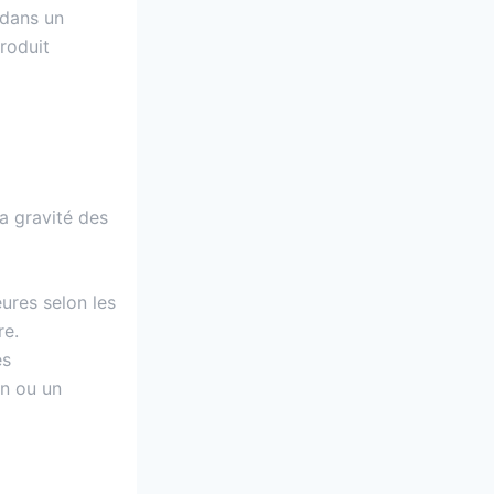
dans un
roduit
la gravité des
ures selon les
re.
es
in ou un