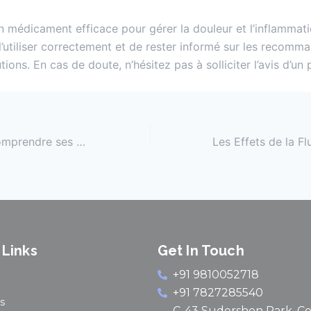
n médicament efficace pour gérer la douleur et l’inflammat
e l’utiliser correctement et de rester informé sur les recomm
ions. En cas de doute, n’hésitez pas à solliciter l’avis d’un
Drostanolone : Comprendre ses effets
 Links
Get In Touch
+91 9810052718
+91 7827285540
s
C-43 Sudershen Park. C