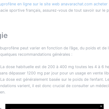
uprofène en ligne sur le site web anavarachat.com acheter
cie sportive français, assurez-vous de tout savoir sur le p
gie
ibuprofène peut varier en fonction de l’âge, du poids et de 
 quelques recommandations générales :
 La dose habituelle est de 200 à 400 mg toutes les 4 à 6 he
sans dépasser 1200 mg par jour pour un usage en vente lib
 La dose est généralement basée sur le poids de l’enfant. L
ations varient, il est donc crucial de consulter un médec
en.
×