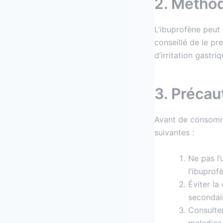
2. Méthod
L’ibuprofène peut 
conseillé de le pr
d’irritation gastriq
3. Précau
Avant de consomme
suivantes :
Ne pas l’
l’ibuprof
Éviter la
secondair
Consulter
maladies 