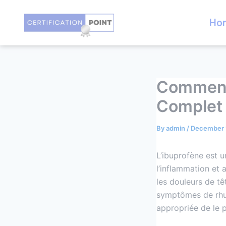
Skip
Post
to
navigation
Ho
content
Comment 
Complet
By
admin
/
December 
L’ibuprofène est u
l’inflammation et 
les douleurs de tê
symptômes de rhum
appropriée de le p