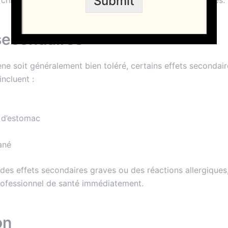
Submit
 secondaires
ène soit généralement bien toléré, certains effets secondai
incluent :
 d’estomac
ané
des effets secondaires graves ou des réactions allergiques, 
rofessionnel de santé immédiatement.
on