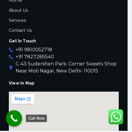
Home
k
a
-
m
About Us
f
Services
Contact Us
Get In Touch
+91 9810052718
+91 7827285540
C-43 Sudershen Park. Corner Sweets Shop
Near Moti Nagar, New Delhi- 110015
View In Map
Call Now