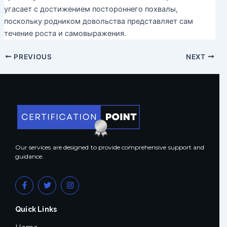
угасает с достижением постороннего похвалы,
поскольку родником довольства представляет сам
течение роста и самовыражения.
PREVIOUS
NEXT
Our services are designed to provide comprehensive support and
guidance.
F
T
I
a
w
n
c
i
s
e
t
t
Quick Links
b
t
a
o
e
g
o
r
r