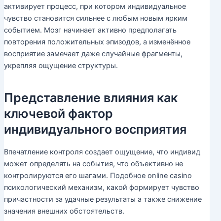
активирует процесс, при котором индивидуальное
чувство становится сильнее с любым новым ярким
событием. Мозг начинает активно предполагать
повторения положительных эпизодов, а изменённое
восприятие замечает даже случайные фрагменты,
укрепляя ощущение структуры.
Представление влияния как
ключевой фактор
индивидуального восприятия
Впечатление контроля создает ощущение, что индивид
может определять на события, что объективно не
контролируются его шагами. Подобное online casino
психологический механизм, какой формирует чувство
причастности за удачные результаты а также снижение
значения внешних обстоятельств.