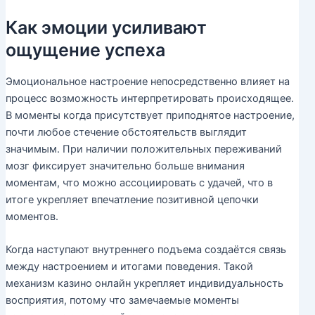
Как эмоции усиливают
ощущение успеха
Эмоциональное настроение непосредственно влияет на
процесс возможность интерпретировать происходящее.
В моменты когда присутствует приподнятое настроение,
почти любое стечение обстоятельств выглядит
значимым. При наличии положительных переживаний
мозг фиксирует значительно больше внимания
моментам, что можно ассоциировать с удачей, что в
итоге укрепляет впечатление позитивной цепочки
моментов.
Когда наступают внутреннего подъема создаётся связь
между настроением и итогами поведения. Такой
механизм казино онлайн укрепляет индивидуальность
восприятия, потому что замечаемые моменты