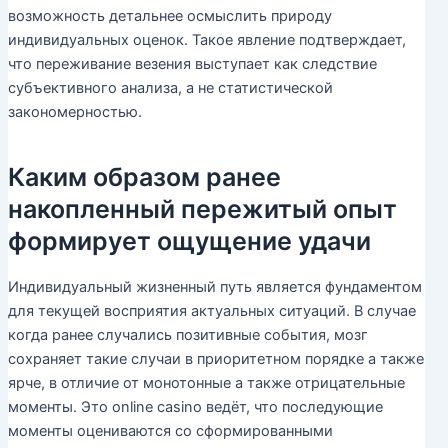
возможность детальнее осмыслить природу
индивидуальных оценок. Такое явление подтверждает,
что переживание везения выступает как следствие
субъективного анализа, а не статистической
закономерностью.
Каким образом ранее
накопленный пережитый опыт
формирует ощущение удачи
Индивидуальный жизненный путь является фундаментом
для текущей восприятия актуальных ситуаций. В случае
когда ранее случались позитивные события, мозг
сохраняет такие случаи в приоритетном порядке а также
ярче, в отличие от монотонные а также отрицательные
моменты. Это online casino ведёт, что последующие
моменты оцениваются со сформированными