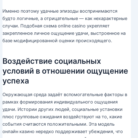
Именно поэтому удачные эпизоды воспринимаются
будто логичные, а отрицательные — как нехарактерные
случаи. Подобная схема online casino укрепляет
закрепленное личное ощущение удачи, выстроенное на
базе модифицированной оценки происходящего.
Воздействие социальных
условий в отношении ощущение
успеха
Окружающая среда задаёт вспомогательные факторы в
рамках формирования индивидуального ощущения
удачи. Истории других людей, социальные установки
плюс групповые ожидания воздействуют на то, какие
события считаются положительными. Эта модель
онлайн казино нередко поддерживает убеждения, что