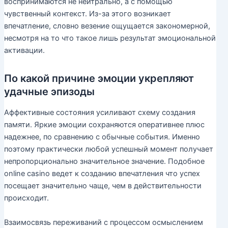
воспринимаются не нейтрально, а с помощью
чувственный контекст. Из-за этого возникает
впечатление, словно везение ощущается закономерной,
несмотря на то что такое лишь результат эмоциональной
активации.
По какой причине эмоции укрепляют
удачные эпизоды
Аффективные состояния усиливают схему создания
памяти. Яркие эмоции сохраняются оперативнее плюс
надежнее, по сравнению с обычные события. Именно
поэтому практически любой успешный момент получает
непропорционально значительное значение. Подобное
online casino ведет к созданию впечатления что успех
посещает значительно чаще, чем в действительности
происходит.
Взаимосвязь переживаний c процессом осмыслением