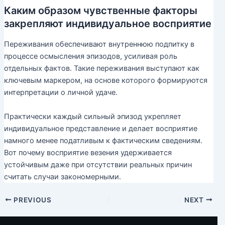
Каким образом чувственные факторы
закрепляют индивидуальное восприятие
Переживания обеспечивают внутреннюю подпитку в
процессе осмысления эпизодов, усиливая роль
отдельных фактов. Такие переживания выступают как
ключевым маркером, на основе которого формируются
интерпретации о личной удаче.
Практически каждый сильный эпизод укрепляет
индивидуальное представление и делает восприятие
намного менее податливым к фактическим сведениям.
Вот почему восприятие везения удерживается
устойчивым даже при отсутствии реальных причин
считать случаи закономерными.
PREVIOUS
NEXT