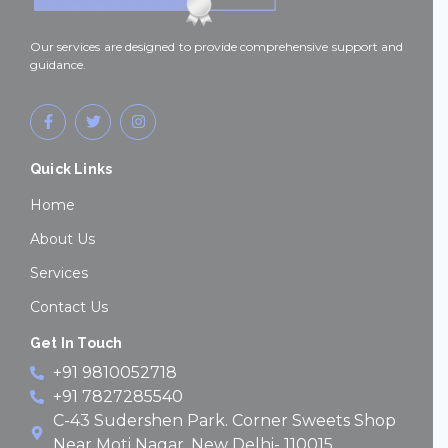
Our services are designed to provide comprehensive support and
guidance.
F
T
I
a
w
n
c
i
s
e
t
t
Quick Links
b
t
a
o
e
g
o
r
r
Home
k
a
-
m
About Us
f
Services
Contact Us
Get In Touch
+91 9810052718
+91 7827285540
C-43 Sudershen Park. Corner Sweets Shop
Near Moti Nagar, New Delhi- 110015