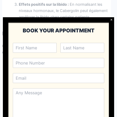
Effets positifs sur la libido :
En normalisant les
niveaux hormonaux, le Cabergolin peut également
améliorer la libido chez certains patients.
×
BOOK YOUR APPOINTMENT
Utilisations thérapeutiques
Outre le traitement de l’hyperprolactinémie, le Cabergolin est
également utilisé dans les cas suivants :
Traitement de la maladie de Parkinson :
Le
Cabergolin peut être utilisé en complément d’autres
médicaments pour gérer les symptômes de cette
maladie neurodégénérative.
Gestion des troubles menstruels :
En régulant les
niveaux hormonaux, il peut aider à traiter certains
troubles du cycle menstruel.
Traitement des adénomes hypophysaires :
Les
tumeurs bénignes de l’hypophyse qui entraînent