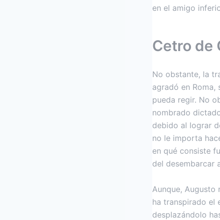
en el amigo infer
Cetro de 
No obstante, la tr
agradó en Roma, s
pueda regir. No o
nombrado dictador
debido al lograr 
no le importa hac
en qué consiste f
del desembarcar a
Aunque, Augusto r
ha transpirado el 
desplazándolo ha