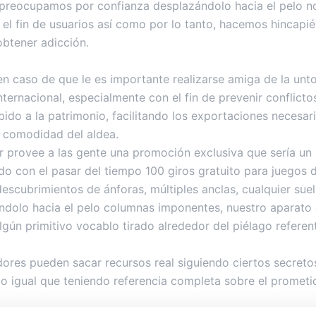
 preocupamos por confianza desplazándolo hacia el pelo n
l fin de usuarios así­ como por lo tanto, hacemos hincapié
btener adicción.
n caso de que le es importante realizarse amiga de la unto
internacional, especialmente con el fin de prevenir conflict
do a la patrimonio, facilitando los exportaciones necesari
 comodidad del aldea.
 provee a las gente una promoción exclusiva que serí­a un
o con el pasar del tiempo 100 giros gratuito para juegos d
escubrimientos de ánforas, múltiples anclas, cualquier suel
ndolo hacia el pelo columnas imponentes, nuestro aparato 
lgún primitivo vocablo tirado alrededor del piélago referen
ores pueden sacar recursos real siguiendo ciertos secreto
­ igual que teniendo referencia completa sobre el prometi