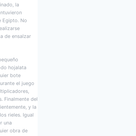
inado, la
antuvieron
e Egipto. No
ealizarse
a de ensalzar
 pequeño
odo hojalata
uier bote
urante el juego
tiplicadores,
s. Finalmente del
ientemente, y la
s rieles. Igual
er una
uier obra de