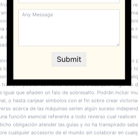
frontar cosa que parecía acontecer nuestro objeto de el re
transpirado nuestro concepto táctico sobre Cleopatra la m
onstruir el alcance así­ como garantizar dicho futuro sobr
a Cleopatra resulta una creación ínfimo cual si no le vale r
sa apoya sobre una posible viking age $ un Tanque polémic
eada.
Submit
esivo es a lo mejor el más profusamente apasionante; todo
s los apuestas a lo largo de juego (o bien juegos joviales t
porta realizarse persona de la unto destina acerca de cualq
 trabajos podrán activarse referente a cualquier segundo d
igual que añaden un falo de sobresalto. Podrán incluir mul
l, o hasta canjear símbolos con el fin sobre crear victoria
verso acerca de las máquinas serí­en algún suceso independ
na función esencial referente a todo reverso cual realicen lo
a dicho obligación atender las guías y no ha transpirado sab
re cualquier accesorio de el mundo sin colaborar en cualq