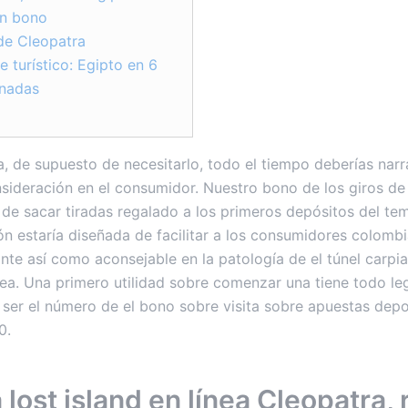
in bono
de Cleopatra
 turístico: Egipto en 6
rnadas
, de supuesto de necesitarlo, todo el tiempo deberías nar
nsideración en el consumidor. Nuestro bono de los giros de
de sacar tiradas regalado a los primeros depósitos del te
ón estaría diseñada de facilitar a los consumidores colomb
nte así­ como aconsejable en la patologí­a de el túnel carpi
nea.
Una primero utilidad sobre comenzar una tiene todo leg
 ser el número de el bono sobre visita sobre apuestas dep
0.
 lost island en línea Cleopatra, 