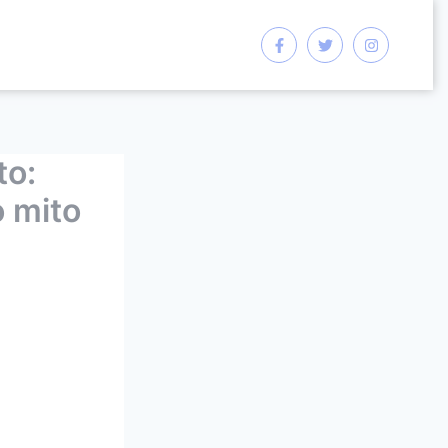
F
T
I
a
w
n
c
i
s
e
t
t
b
t
a
o
e
g
o
r
r
k
a
-
m
to:
f
o mito