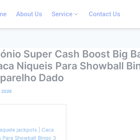
me
About Us
Service
Contact Us
ónio Super Cash Boost Big B
ca Niqueis Para Showball Bi
parelho Dado
, 2026
aquele jackpots | Caca
s Para Showball Bingo 3