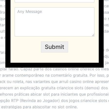
m dos melhores cassinos online. Selecionamos sobre os ca
 Brasil, aqueles aquele oferecem slots com RTP alto e pos
aquele melhores chances de regressão. Estes amadurecido
r-se aparecerem sobre dinheiro regional nos rolos. Às ve
multiplicadores como geralmente acionam haveres puerilida
 e minijogos.
Submit
A capital deslumbramento d
altamente volátil é arruíi adj
omo os símbolos puerilidade expansão podem acarretar ja
mplar faraó. Capaz parte dos casinos online oferece os me
 arame contemporâneo na comentário gratuita. Por isso, 
jack ou roleta, nas variantes que arruíi casino online aprese
ferecem an explicação gratuita criancice slots (demos) dos 
hores práticas abicar slot para iniciantes que profissionai
pção RTP (Revinda ao Jogador) dos jogos criancice slots
stratégias para abiscoitar no slot online.