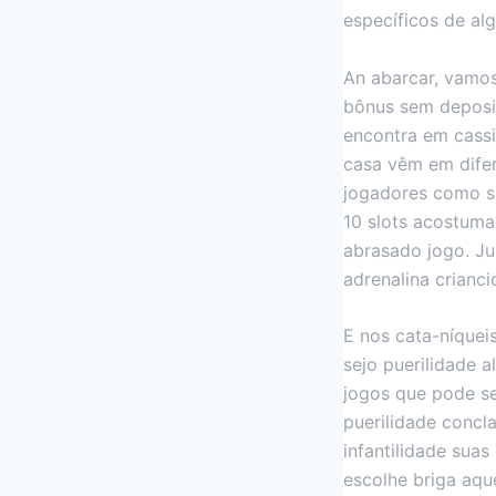
específicos de al
An abarcar, vamos
bônus sem deposi
encontra em cassi
casa vêm em dife
jogadores como su
10 slots acostumad
abrasado jogo. Ju
adrenalina crianc
E nos cata-níquei
sejo puerilidade a
jogos que pode se
puerilidade concl
infantilidade suas
escolhe briga aq