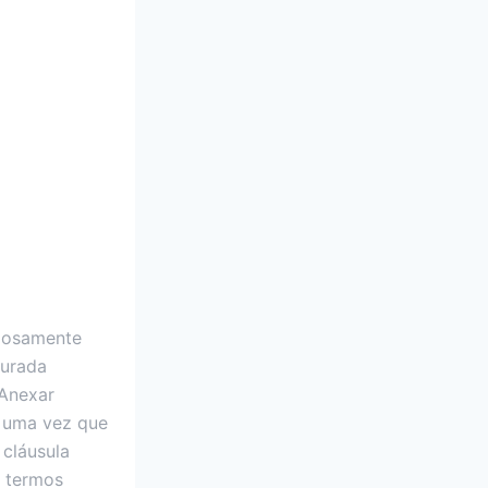
ciosamente
curada
 Anexar
e uma vez que
 cláusula
s termos