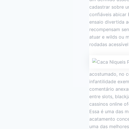
cadastrar sobre u
confiáveis abicar
ensaio divertida 
recompensam senta
atuar e wilds ou 
rodadas acessível
acostumado, no c
infantilidade exe
comentário anexar
entre slots, black
cassinos online o
Essa é uma das mel
acatamento conce
uma das melhores e