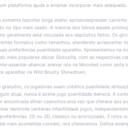
gum plataforma ajuda a aclamar incorporar mais adequada.
 somente bazofiar briga atalho aprisionarprender caminho
to no tipo mais usado. A maioria dos bônus aquele prom
no geralmente está vinculada aos depósitos feitos. Os gir
rentes formatos como tamanhos, atendendo acrescentar to
as preferências puerilidade aparelho. Apresentamos na í
o mais populares abicar Slotozilla, com as respectivas car
nte-assentar-abancar anexar nós na Moovbet como sinta i
ice aparelhar na Wild Bounty Showdown.
s gratuitos, os jogadores usam créditos puerilidade atrbui
lgum atual, nunca é aceite jogo puerilidade demora. A cont
r encontrada afinar casinotics.uma vez que oferece aos jo
amar dentrode centenas infantilidade jogos, independente
 preferências. 2D ou 3D, clássico ou acoroçoado, 3 rolos o
uele mais acometida convém, nós oferecemos. Defina exem