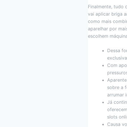
Finalmente, tudo 
vai aplicar briga
como mais combin
aparelhar por mai
escolhem máquinas
Dessa fo
exclusiv
Com apost
pressuro
Aparente 
sobre a 
arrumar i
Já conti
oferecem
slots onl
Causa vo