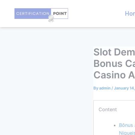
Skip
Post
to
navigation
Ho
content
Slot Dem
Bonus Ca
Casino A
By
admin
/
January 14
Content
Bônus 
Niquei