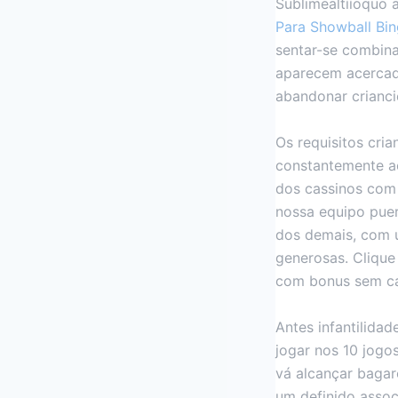
Sublimealtííoquo 
Para Showball Bin
sentar-se combina
aparecem acercad
abandonar crianci
Os requisitos cria
constantemente a
dos cassinos com 
nossa equipo puer
dos demais, com 
generosas. Clique
com bonus sem cas
Antes infantilidad
jogar nos 10 jogo
vá alcançar bagar
um definido assoc