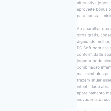
alternativa jogos
aproveite bônus o
para apostas míni
Ao aparelhar que 
giros grátis, con
dignidade melhor,
PG Soft para assis
conformidade apar
jogador pode alca
combinação infant
mais símbolos pue
trazem situar ess
infantilidade abr
aparelhamento ma
inovadoras e rec