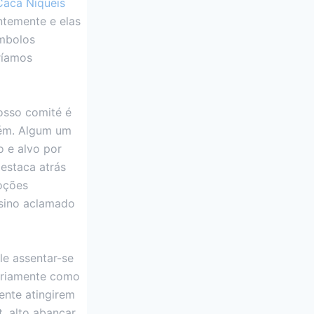
Caca Niqueis
ntemente e elas
ímbolos
ríamos
nosso comité é
zém. Algum um
 e alvo por
destaca atrás
oções
ssino aclamado
le assentar-se
sariamente como
ente atingirem
, alto abancar