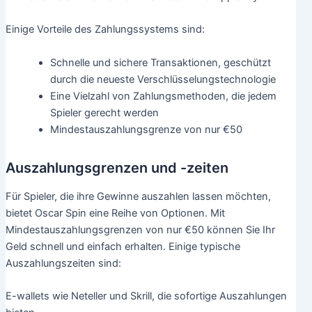
Einige Vorteile des Zahlungssystems sind:
Schnelle und sichere Transaktionen, geschützt
durch die neueste Verschlüsselungstechnologie
Eine Vielzahl von Zahlungsmethoden, die jedem
Spieler gerecht werden
Mindestauszahlungsgrenze von nur €50
Auszahlungsgrenzen und -zeiten
Für Spieler, die ihre Gewinne auszahlen lassen möchten,
bietet Oscar Spin eine Reihe von Optionen. Mit
Mindestauszahlungsgrenzen von nur €50 können Sie Ihr
Geld schnell und einfach erhalten. Einige typische
Auszahlungszeiten sind:
E-wallets wie Neteller und Skrill, die sofortige Auszahlungen