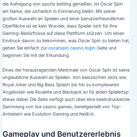
die Aufregung von sports betting genießen, ist Oscar Spin
ein Name, der sicherlich in Erinnerung bleibt. Mit seiner
großen Auswahl an Spielen und einer benutzerfreundlichen
Oberfläche ist es kein Wunder, dass Spieler sich für ihre
Gaming-Bedürfnisse auf diese Plattform stürzen. Um einen
Eindruck davon zu bekommen, was Oscar Spin zu bieten hat,
gehen Sie einfach zur
oscarspin casino login
-Seite und
beginnen Sie mit der Erkundung.
Eines der herausragenden Merkmale von Oscar Spin ist seine
unglaubliche Auswahl an Spielen. Von klassischen slots wie
Royal Joker und Big Bass Splash bis hin zu komplexeren
Angeboten wie Roulette und Blackjack ist für jeden Spielertyp
etwas dabei. Die Seite verfügt auch über eine beeindruckende
Sammlung von live casino games, bereitgestellt von Top-
Anbietern wie Evolution Gaming und NetEnt.
Gameplay und Benutzererlebnis