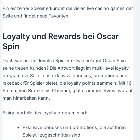
Ein einzelner Spieler erkundet die vielen live casino games der
Seite und findet neue Favoriten
Loyalty und Rewards bei Oscar
Spin
Doch was ist mit loyalen Spielern – wie belohnt Oscar Spin
seine treuen Kunden? Die Antwort liegt im multi-level loyalty
program der Seite, das exklusive bonuses, promotions und
rakeback für Spieler bietet, die loyalty points sammeln. Mit 16
Stufen, von Bronze bis Platinum, gibt es immer etwas, worauf
man hinarbeiten kann.
Einige Vorteile des loyalty program sind:
Exklusive bonuses und promotions, die auf Ihren
Spielstil zugeschnitten sind