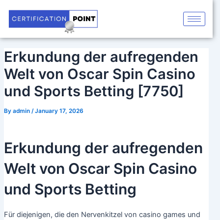
Skip
Post
to
navigation
content
Erkundung der aufregenden
Welt von Oscar Spin Casino
und Sports Betting [7750]
By
admin
/
January 17, 2026
Erkundung der aufregenden
Welt von Oscar Spin Casino
und Sports Betting
Für diejenigen, die den Nervenkitzel von casino games und