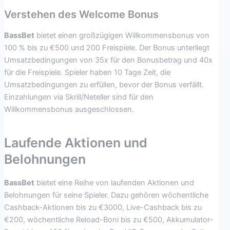
Verstehen des Welcome Bonus
BassBet
bietet einen großzügigen Willkommensbonus von
100 % bis zu €500 und 200 Freispiele. Der Bonus unterliegt
Umsatzbedingungen von 35x für den Bonusbetrag und 40x
für die Freispiele. Spieler haben 10 Tage Zeit, die
Umsatzbedingungen zu erfüllen, bevor der Bonus verfällt.
Einzahlungen via Skrill/Neteller sind für den
Willkommensbonus ausgeschlossen.
Laufende Aktionen und
Belohnungen
BassBet
bietet eine Reihe von laufenden Aktionen und
Belohnungen für seine Spieler. Dazu gehören wöchentliche
Cashback-Aktionen bis zu €3000, Live-Cashback bis zu
€200, wöchentliche Reload-Boni bis zu €500, Akkumulator-