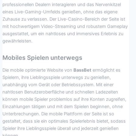
professionellen Dealern interagieren und das Nervenkitzel
eines Live-Gaming-Umfelds genießen, ohne das eigene
Zuhause zu verlassen. Der Live-Casino-Bereich der Seite ist
mit hochwertigem Video-Streaming und robustem Gameplay
ausgestattet, um ein nahtloses und immersives Erlebnis zu
gewährleisten.
Mobiles Spielen unterwegs
Die mobile optimierte Website von
BassBet
ermöglicht es
Spielern, ihre Lieblingsspiele unterwegs zu genießen,
unabhängig vom Gerät oder Betriebssystem. Mit einer
nahtlosen Benutzeroberfläche und schnellen Ladezeiten
können mobile Spieler problemlos auf ihre Konten zugreifen,
Einzahlungen tätigen und mit dem Spielen beginnen, ohne
Unterbrechungen. Die mobile Plattform der Seite ist so
gestaltet, dass sie ein optimales Spielerlebnis bietet, sodass
Spieler ihre Lieblingsspiele überall und jederzeit genießen
können.