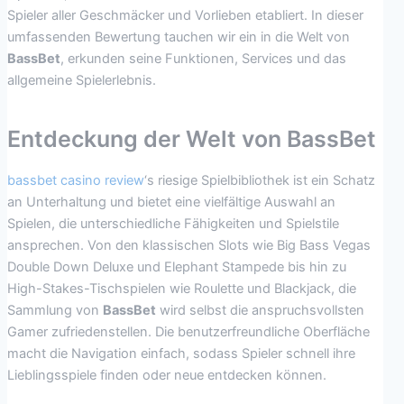
Spieler aller Geschmäcker und Vorlieben etabliert. In dieser
umfassenden Bewertung tauchen wir ein in die Welt von
BassBet
, erkunden seine Funktionen, Services und das
allgemeine Spielerlebnis.
Entdeckung der Welt von BassBet
bassbet casino review
‘s riesige Spielbibliothek ist ein Schatz
an Unterhaltung und bietet eine vielfältige Auswahl an
Spielen, die unterschiedliche Fähigkeiten und Spielstile
ansprechen. Von den klassischen Slots wie Big Bass Vegas
Double Down Deluxe und Elephant Stampede bis hin zu
High-Stakes-Tischspielen wie Roulette und Blackjack, die
Sammlung von
BassBet
wird selbst die anspruchsvollsten
Gamer zufriedenstellen. Die benutzerfreundliche Oberfläche
macht die Navigation einfach, sodass Spieler schnell ihre
Lieblingsspiele finden oder neue entdecken können.