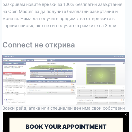
разкривам новите връзки за 100% безплатни завъртания
на Coin Master, за да получите безплатни завъртания и
монети. Няма да получите предимства от връзките в
горния списък, ако не ги получите в рамките на 3 дни.
Connect не открива
Всеки рейд, атака или специален ден има свои собствени
×
решения, за да го/я играете най-добре. Необходими са
много монети, за да завършите тази фаза, така че най-
BOOK YOUR APPOINTMENT
добре да получите много монети. Играйте разумно по