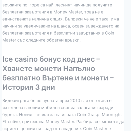
връзките по-горе са най-лесният начин да получите
безплатни завъртания в Money Master, това не е
единствената налична опция. Въпреки че не е така, има
начини за увеличаване на шанса, освен въвеждането на
безплатни завъртания и безплатни завъртания в Coin
Master със следните обратни връзки.
Ice casino бонус код днес –
Хванете монети Напълно
безплатно Въртене и монети –
История 3 дни
Видеоиграта беше пусната през 2010 г. и оттогава е
изтеглена в новия мобилен свят за залагания заради
бурята. Новият създател на играта Coin Grasp, Moonlight
Effective, притежава Money Master. Разбира се, можете да
скриете ценния си град от нападение. Coin Master е