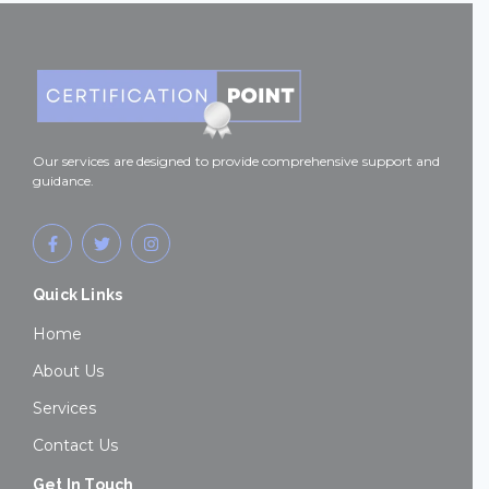
Our services are designed to provide comprehensive support and
guidance.
F
T
I
a
w
n
c
i
s
e
t
t
Quick Links
b
t
a
o
e
g
o
r
r
Home
k
a
-
m
About Us
f
Services
Contact Us
Get In Touch