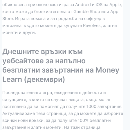
обикновена приключенска игра за Android и iOS на Apple,
която може да бъде изтеглена от Gamble Shop или App
Store. Играта помага и за продажби на софтуер в
магазина, където можете да купувате Revolves, златни
монети и други.
Днешните връзки към
уебсайтове за напълно
безплатни завъртания на Money
Learn (декември)
Последователната игра, ежедневните дейности и
ситуациите, в които се случват нещата, също могат
постепенно да ви помогнат да получите 1000 завъртания.
Актуализираме тези страници, за да можете да изброите
всички нови връзки, за да получите 100% безплатни
завъртания и златни монети. На тази страница