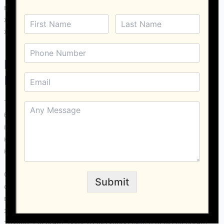
време на тези събития, за да не загубите всички
хвърляния за малко. Твърди се, че максималният брой
хора, които можете да получите, е 150.
Mech Assemble: Zombie Swarm
Правила Декември 2025
Това е парти, което ви позволява да получите напълно
безплатни награди. Разделено е на 7 дни – всеки ден се
предоставя друга, напълно безплатна награда. Гледането
на реклами и евентуалното следене на социалните медии
на Money Master за безплатни награди също помага.
Освен това, тествах ръчно всяка връзка за завъртане,
Submit
след което подробно описах функционалността и ще
видите активните връзки. Осребряването на връзката им
за безплатни завъртания на Money Master сега не е
трудно. Гледайте нашето актуално видео ревю на новите