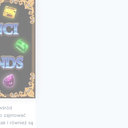
 wśród
co zajmować
jak i również są