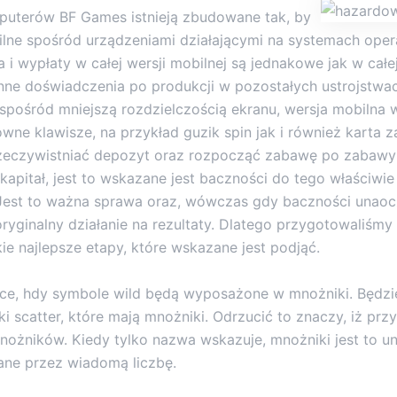
uterów BF Games istnieją zbudowane tak, by
lne spośród urządzeniami działającymi na systemach oper
 i wypłaty w całej wersji mobilnej są jednakowe jak w całe
nne doświadczenia po produkcji w pozostałych ustrojstwac
spośród mniejszą rozdzielczością ekranu, wersja mobilna w
wne klawisze, na przykład guzik spin jak i również karta z
rzeczywistniać depozyt oraz rozpocząć zabawę po zabaw
kapitał, jest to wskazane jest baczności do tego właściwie
est to ważna sprawa oraz, wówczas gdy baczności unaoc
yginalny działanie na rezultaty. Dlatego przygotowaliśmy 
ie najlepsze etapy, które wskazane jest podjąć.
jące, hdy symbole wild będą wyposażone w mnożniki. Będz
i scatter, które mają mnożniki. Odrzucić to znaczy, iż prz
ożników. Kiedy tylko nazwa wskazuje, mnożniki jest to un
ane przez wiadomą liczbę.