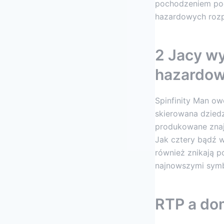
pochodzeniem pod
hazardowych rozp
2 Jacy wy
hazardo
Spinfinity Man ow
skierowana dzied
produkowane znajd
Jak cztery bądź w
również znikają p
najnowszymi symb
RTP a do