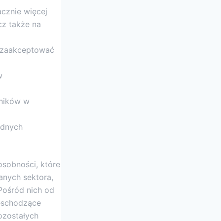
cznie więcej
cz także na
a zaakceptować
w
ników w
odnych
osobności, które
anych sektora,
Pośród nich od
ieschodzące
ozostałych