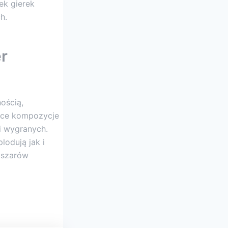
ek gierek
h.
r
ością,
ące kompozycje
i wygranych.
lodują jak i
bszarów