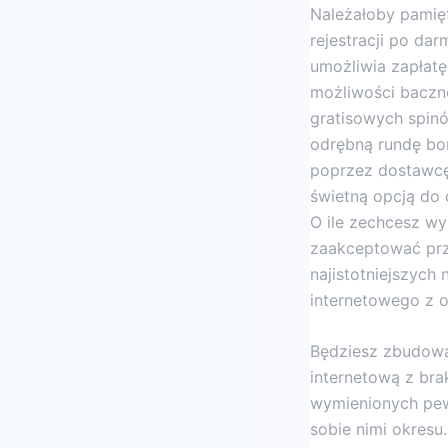
Należałoby pamię
rejestracji po da
umożliwia zapłatę
możliwości baczn
gratisowych spinó
odrębną rundę b
poprzez dostawcę
świetną opcją do
O ile zechcesz wy
zaakceptować prz
najistotniejszyc
internetowego z 
Będziesz zbudowa
internetową z bra
wymienionych pew
sobie nimi okresu.