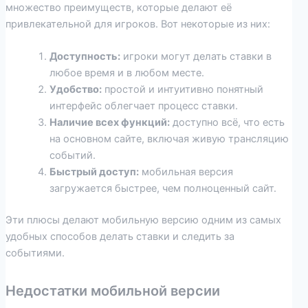
множество преимуществ, которые делают её
привлекательной для игроков. Вот некоторые из них:
Доступность:
игроки могут делать ставки в
любое время и в любом месте.
Удобство:
простой и интуитивно понятный
интерфейс облегчает процесс ставки.
Наличие всех функций:
доступно всё, что есть
на основном сайте, включая живую трансляцию
событий.
Быстрый доступ:
мобильная версия
загружается быстрее, чем полноценный сайт.
Эти плюсы делают мобильную версию одним из самых
удобных способов делать ставки и следить за
событиями.
Недостатки мобильной версии