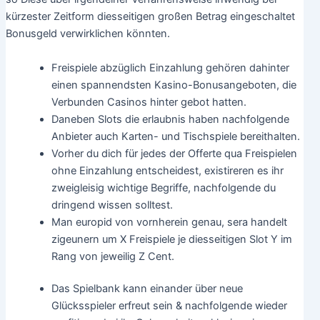
kürzester Zeitform diesseitigen großen Betrag eingeschaltet
Bonusgeld verwirklichen könnten.
Freispiele abzüglich Einzahlung gehören dahinter
einen spannendsten Kasino-Bonusangeboten, die
Verbunden Casinos hinter gebot hatten.
Daneben Slots die erlaubnis haben nachfolgende
Anbieter auch Karten- und Tischspiele bereithalten.
Vorher du dich für jedes der Offerte qua Freispielen
ohne Einzahlung entscheidest, existireren es ihr
zweigleisig wichtige Begriffe, nachfolgende du
dringend wissen solltest.
Man europid von vornherein genau, sera handelt
zigeunern um X Freispiele je diesseitigen Slot Y im
Rang von jeweilig Z Cent.
Das Spielbank kann einander über neue
Glücksspieler erfreut sein & nachfolgende wieder