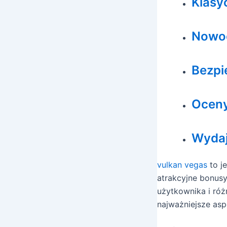
Klasy
Nowoc
Bezpi
Oceny
Wydaj
vulkan vegas
to je
atrakcyjne bonusy
użytkownika i różn
najważniejsze asp