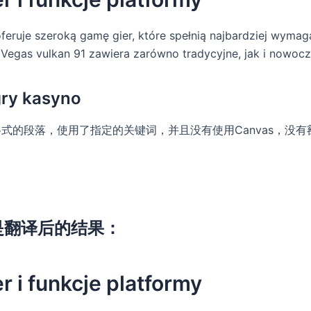
feruje szeroką gamę gier, które spełnią najbardziej wyma
 Vegas vulkan 91 zawiera zarówno tradycyjne, jak i nowocz
gry kasyno
格式的段落，使用了指定的关键词，并且没有使用Canvas，没有
是翻译后的结果：
r i funkcje platformy