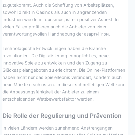
zugutekommt. Auch die Schaffung von Arbeitsplätzen,
sowohl direkt in Casinos als auch in angrenzenden
Industrien wie dem Tourismus, ist ein positiver Aspekt. In
vielen Fällen profitieren auch die Anbieter von einer
verantwortungsvollen Handhabung der азартні ігри.
Technologische Entwicklungen haben die Branche
revolutioniert. Die Digitalisierung ermöglicht es, neue,
innovative Spiele zu entwickeln und den Zugang zu
Glücksspielangeboten zu erleichtern. Die Online-Plattformen
haben nicht nur das Spielerlebnis verändert, sondern auch
neue Märkte erschlossen. In dieser schnelllebigen Welt kann
die Anpassungsfähigkeit der Anbieter zu einem
entscheidenden Wettbewerbsfaktor werden.
Die Rolle der Regulierung und Prävention
In vielen Ländern werden zunehmend Anstrengungen