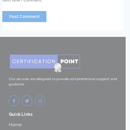
Our services are designed to provide comprehensive support and
guidance.
F
T
I
a
w
n
c
i
s
e
t
t
Quick Links
b
t
a
o
e
g
o
r
r
Home
k
a