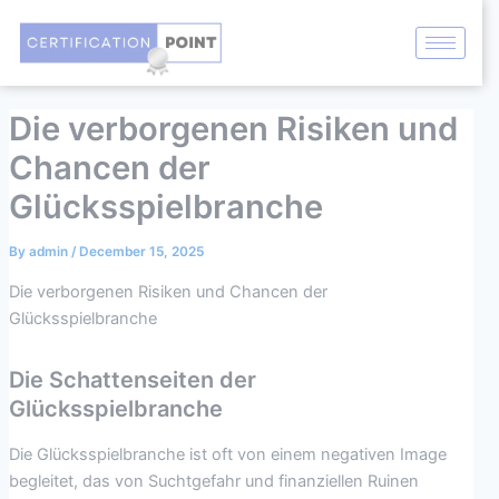
Skip
Post
to
navigation
content
Die verborgenen Risiken und
Chancen der
Glücksspielbranche
By
admin
/
December 15, 2025
Die verborgenen Risiken und Chancen der
Glücksspielbranche
Die Schattenseiten der
Glücksspielbranche
Die Glücksspielbranche ist oft von einem negativen Image
begleitet, das von Suchtgefahr und finanziellen Ruinen