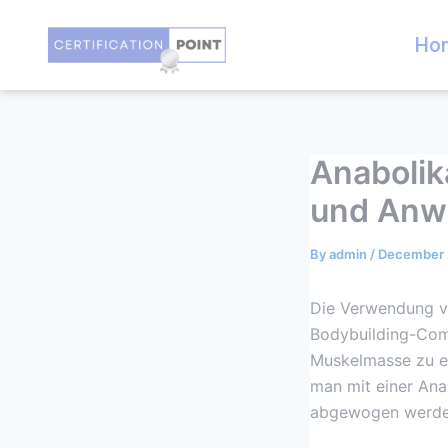
Skip
Post
to
navigation
Ho
content
Anabolika
und Anw
By
admin
/
December 
Die Verwendung vo
Bodybuilding-Comm
Muskelmasse zu er
man mit einer Anab
abgewogen werde