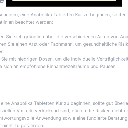
cheiden, eine Anabolika Tabletten Kur zu beginnen, sollten 
tlinien beachtet werden:
en Sie sich gründlich über die verschiedenen Arten von Ana
ren Sie einen Arzt oder Fachmann, um gesundheitliche Risi
n.
Sie mit niedrigen Dosen, um die individuelle Verträglichkeit
ie sich an empfohlene Einnahmezeiträume und Pausen.
eine Anabolika Tabletten Kur zu beginnen, sollte gut überle
iellen Vorteile verlockend sind, dürfen die Risiken nicht u
ntwortungsvolle Anwendung sowie eine fundierte Beratung s
 nicht zu gefährden.