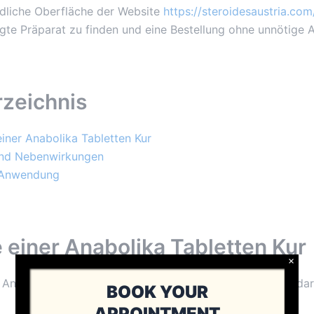
dliche Oberfläche der Website
https://steroidesaustria.com
igte Präparat zu finden und eine Bestellung ohne unnötige 
rzeichnis
einer Anabolika Tabletten Kur
und Nebenwirkungen
 Anwendung
le einer Anabolika Tabletten Kur
×
Anabolika kann verschiedene Vorteile mit sich bringen, dar
BOOK YOUR
APPOINTMENT