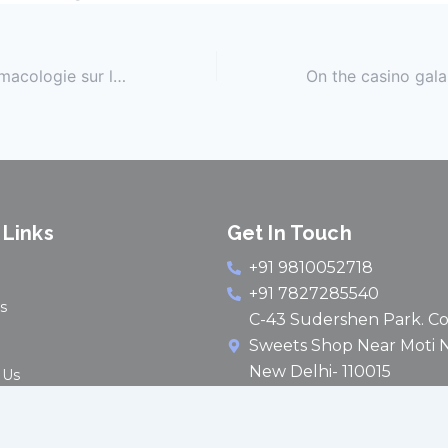
Impact de la pharmacologie sur le sport féminin
 Links
Get In Touch
+91 9810052718
+91 7827285540
s
C-43 Sudershen Park. C
Sweets Shop Near Moti N
New Delhi- 110015
 Us