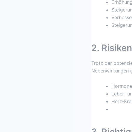
Erhöhung
Steigerun
Verbesse
Steigeru
2. Risik
Trotz der potenzie
Nebenwirkungen g
Hormonel
Leber- u
Herz-Kre
3. Richt