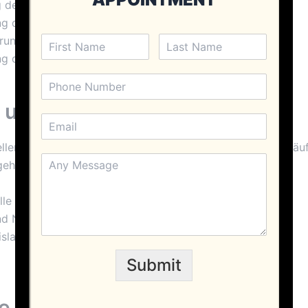
 der Muskelmasse
g der körperlichen Leistungsfähigkeit
rung der Regeneration nach dem Training
ng des Selbstbewusstseins und der Motivation
en und Nebenwirkungen
llen Vorteile sind Anabolika nicht ohne Risiken. Zu den häu
ehören:
le Ungleichgewichte
nd Nierenschäden
islauf-Probleme
Submit
ige Anwendung