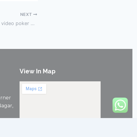
NEXT
On the casino gala video poker games internet Strip Black-jack Wager Free 100% Functioning Demonstration
View In Map
orner
agar,