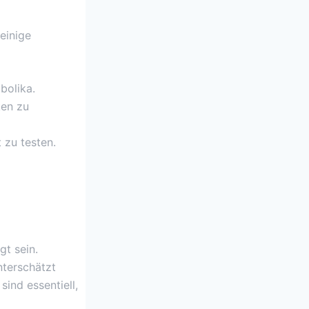
einige
bolika.
ken zu
 zu testen.
gt sein.
nterschätzt
ind essentiell,