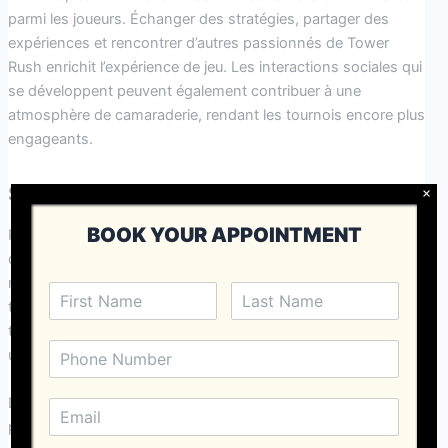
parmi les joueurs. Échanger des stratégies, partager des
expériences et rencontrer d’autres passionnés de Tower
Rush enrichit l’expérience de jeu. Les interactions sociales qui
se développent peuvent également contribuer à une
atmosphère de camaraderie, rendant les tournois encore plus
engageants.
Stratégies pour gagner dans les tournois
×
BOOK YOUR APPOINTMENT
Pour réussir dans les tournois de Tower Rush, les joueurs
doivent adopter des stratégies efficaces. Cela inclut la
maîtrise des mécanismes du jeu, mais aussi la gestion du
temps et des ressources. Une bonne planification peut faire
toute la différence entre la victoire et la défaite, surtout dans
un environnement compétitif.
De plus, l’observation des tendances de jeu des adversaires
peut fournir des informations précieuses. S’adapter aux styles