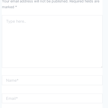
Your email address will not be published.
Required fields are
marked
*
Type
here..
Name*
Email*