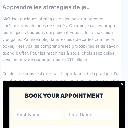
Apprendre les stratégies de jeu
Maîtriser quelques stratégies de jeu peut grandement
améliorer vos chances de succès. Chaque jeu a ses propres
techniques et astuces qui peuvent vous aider à maximiser
vos gains. Par exemple, dans les jeux de cartes comme le
poker, il est vital de comprendre les probabilités et de savoir
quand bluffer. Pour les machines à sous, choisissez celles
avec un taux de retour au joueur (RTP) élevé.
De plus, ne sous-estimez pas l’importance de la pratique. De
nombreux casinos en ligne proposent des versions gratuites
×
de leurs jeux, ce qui vous permet de vous familiariser avec les
règles et les stratégies sans risquer votre argent. Profitez de
BOOK YOUR APPOINTMENT
ces opportunités pour affiner vos compétences avant de
passer aux mises réelles.