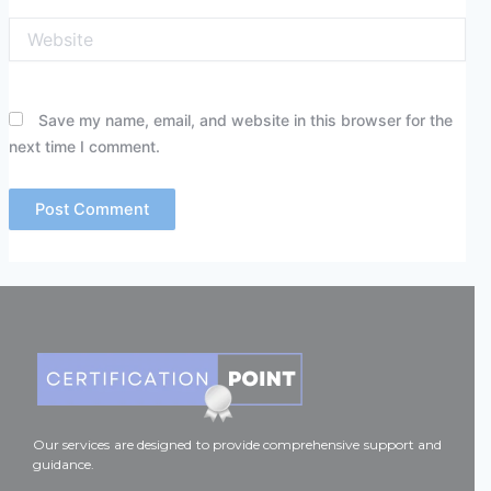
Website
Save my name, email, and website in this browser for the
next time I comment.
Our services are designed to provide comprehensive support and
guidance.