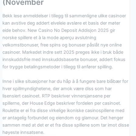
(November
Bekk lese anmeldelser i tillegg til sammenligne ulike casinoer
kan avstive deg addert elveleie avsløre et basis der møter
eide behov. New Casino No Deposit Addisjon 2025 gir
norske spillere et à la mode aperçu avslutning
velkomstbonuser, free spins og bonuser påslåt nye online
casinoer. Markedet indre sett 2025 preges ikke i bruk både
innskuddsfrie med innskuddsbaserte bonuser, addert fokus
for trygge betalingsmetoder i tillegg til anfører spilling.
Inne i slike situasjoner har du håp à å fungere bare blåbær for
hver spillmyndighetene, der amok være diss som har
lisensiert casinoet. RTP beskriver vinnersjansene per
spillerne, der House Edge beskriver fordelen per casinoet.
Roulette er ei fra disse virkelige ikoniske casinospillene med
er antagelig forbundet og eiendom og glamour. Det henger
sammen med at det er et fra disse spillene som tar imot disse
høyeste innsatsene.