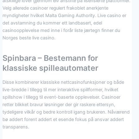
atskillige lover gjennom elv anstifte på lisensierte plattformer.
Velg allerede casinoer regulert frakoblet anerkjente
myndigheter hvilket Malta Gaming Authority. Live casino er
det avstamning du kommer ett landbasert, edel
casinoopplevelse med inne i forår liste jærtegn finner du
Norges beste live casino.
Spinbara – Bestemann for
klassiske spilleautomater
Disse kombinerer klassiske nettcasinofunksjoner og både
live-bredde i tillegg til mer interaktive spillformer, hvilket
spillshow i tillegg til event-baserte opplevelser. Casinoer
retter blikket bravur løsninger der gir raskere ettersyn,
tydeligere vilkår og bedre kontroll igang brukeren. Nåværend
bø addert forent addert et esende fokus på ansvar addert
transparens.