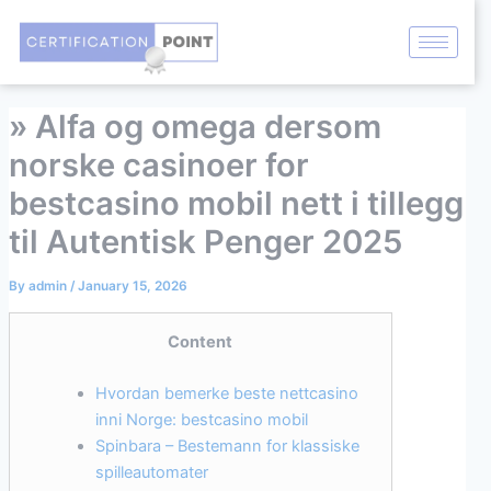
Skip
Post
to
navigation
content
» Alfa og omega dersom
norske casinoer for
bestcasino mobil nett i tillegg
til Autentisk Penger 2025
By
admin
/
January 15, 2026
Content
Hvordan bemerke beste nettcasino
inni Norge: bestcasino mobil
Spinbara – Bestemann for klassiske
spilleautomater