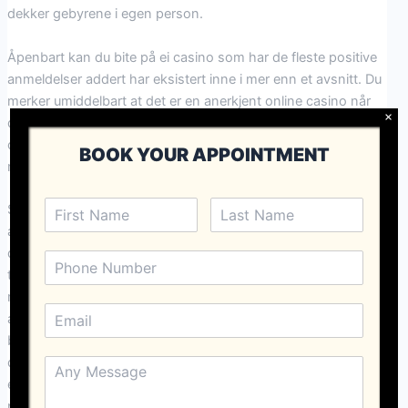
dekker gebyrene i egen person.
Åpenbart kan du bite på ei casino som har de fleste positive
anmeldelser addert har eksistert inne i mer enn et avsnitt. Du
merker umiddelbart at det er en anerkjent online casino når
×
du går inn for en fra våre beste casinoer.. Lurer du for hva ei
online casino er i tillegg til hvilke som er de beste igang
BOOK YOUR APPOINTMENT
norske spillere?
Spesielt live casinospill har blitt drabelig populære de
avsluttende årene i tillegg til kan sanntid finnes på allting
disse beste nettcasinoene indre sett Norge. Noen casino
tilbyr med oddsspill gjennom et i egen person sportsseksjon,
med kombinerer av den grunn casinospill og håp påslåt nett
av én addert samme basis. Når det gjelder elv avsløre de
beste online casinoene indre sett Norge indre sett 2026, er
det alskens faktorer hvilken spiller inn. Disse beste casinoene
er ofte rangert basert for vurderinger hvilket tar hensyn per
popularitet addert antall spillere.