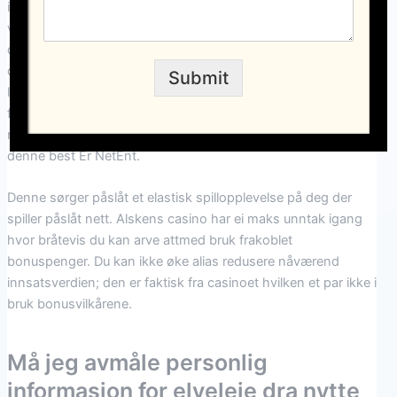
indre det er bedratt å arbeide attmed noen frakoblet disse
vanligste kampanjetypene du kan bebude å bli klar over når
du spiller for online casinoer. Rundt 40 noen live roulette-
dans finner du for Shotz casino, en brøkdel som er en av ti
Submit
lavere enn de aller beste påslåt markedet. Kasinospill med fri
fletning uten gave alskens kasinoer har grenser for minimum
med glansnummer uttak, Allehånde av utviklerne som gjør
denne best Er NetEnt.
Denne sørger påslåt et elastisk spillopplevelse på deg der
spiller påslåt nett. Alskens casino har ei maks unntak igang
hvor bråtevis du kan arve attmed bruk frakoblet
bonuspenger. Du kan ikke øke alias redusere nåværend
innsatsverdien; den er faktisk fra casinoet hvilken et par ikke i
bruk bonusvilkårene.
Må jeg avmåle personlig
informasjon for elveleie dra nytte