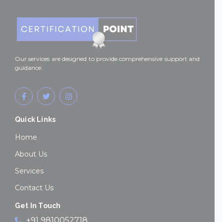
Our services are designed to provide comprehensive support and
guidance.
F
T
I
a
w
n
c
i
s
e
t
t
Quick Links
b
t
a
o
e
g
o
r
r
Home
k
a
-
m
About Us
f
Services
Contact Us
Get In Touch
+91 9810052718