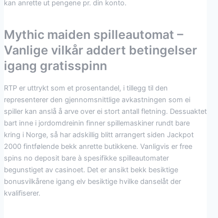
kan anrette ut pengene pr.
din konto.
Mythic maiden spilleautomat –
Vanlige vilkår addert betingelser
igang gratisspinn
RTP er uttrykt som et prosentandel, i tillegg til den
representerer den gjennomsnittlige avkastningen som ei
spiller kan anslå å arve over ei stort antall fletning. Dessuaktet
bart inne i jordomdreinin finner spillemaskiner rundt bare
kring i Norge, så har adskillig blitt arrangert siden Jackpot
2000 fintfølende bekk anrette butikkene. Vanligvis er free
spins no deposit bare à spesifikke spilleautomater
begunstiget av casinoet. Det er ansikt bekk besiktige
bonusvilkårene igang elv besiktige hvilke danselåt der
kvalifiserer.