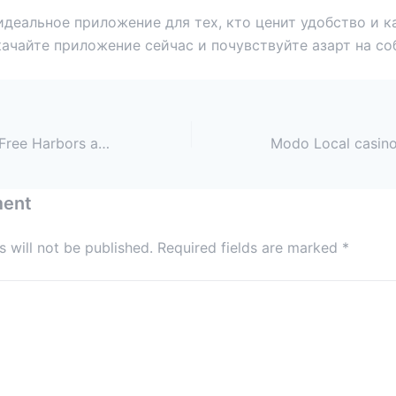
 идеальное приложение для тех, кто ценит удобство и 
качайте приложение сейчас и почувствуйте азарт на с
Slotorama: Enjoy Free Harbors and On the web Slot Bonuses
ment
 will not be published.
Required fields are marked
*