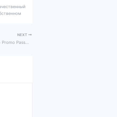
качественный
обственном
NEXT
Modo Local casino Promo Password, No deposit Bonus nv casino and you may Feedback