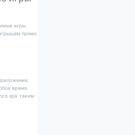
бимые игры
ыигрышам прямо
 приложении,
юбое время.
nco apk таким