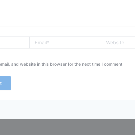
Email*
Website
ail, and website in this browser for the next time I comment.