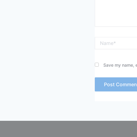
Name*
Save my name, em