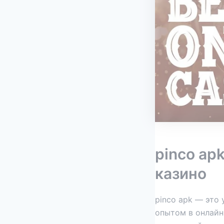
pinco ap
казино
pinco apk — это
опытом в онлайн