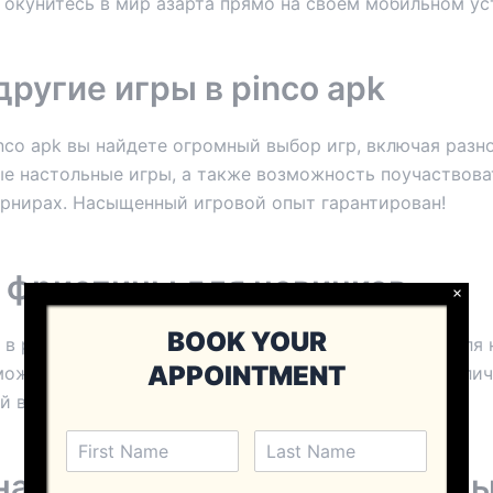
 окунитесь в мир азарта прямо на своем мобильном ус
другие игры в pinco apk
nco apk вы найдете огромный выбор игр, включая разн
ые настольные игры, а также возможность поучаствова
рнирах. Насыщенный игровой опыт гарантирован!
 фриспины для новичков
×
BOOK YOUR
 в pinco apk и получите доступ к щедрым бонусам для 
APPOINTMENT
можность получить дополнительные фриспины и увелич
й выигрыш.
на реальные деньги в любим