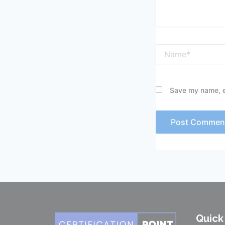
Name*
Save my name, em
Quick