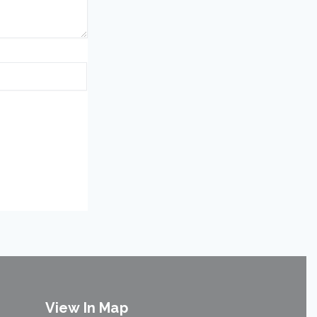
View In Map