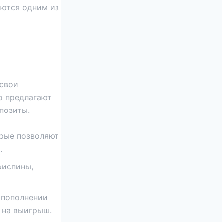
яются одним из
 свои
о предлагают
позиты.
орые позволяют
.
риспины,
 пополнении
 на выигрыш.