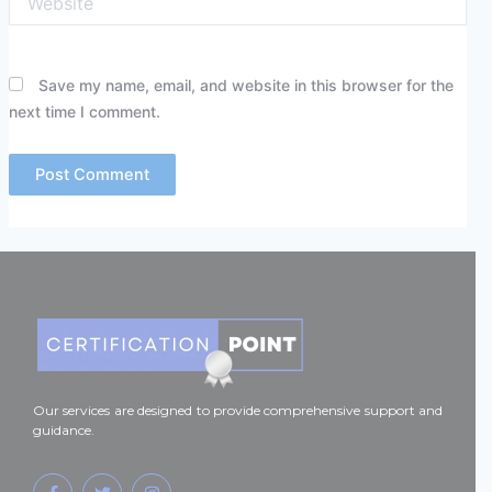
Save my name, email, and website in this browser for the
next time I comment.
Our services are designed to provide comprehensive support and
guidance.
F
T
I