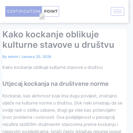
Skip
Post
to
navigation
content
Kako kockanje oblikuje
kulturne stavove u društvu
By
admin
/
January 20, 2026
Kako kockanje oblikuje kulturne stavove u društvu
Utjecaj kockanja na društvene norme
Kockanje, kao aktivnost koja ima dugu povijest, značajno
utječe na kulturne norme u društvu. Dok neki smatraju da se
ovdje radi o obliku zabave, drugi ga vide kao potencijalni
izvor problema i ovisnosti. Ova podijeljenost u percepciji
rezultira različitim društvenim stavovima prema kockanju i
njegovim posljedicama. Igrači često istražuju resurse poput