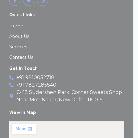
a
w
n
c
i
s
e
t
t
Quick Links
b
t
a
o
e
g
o
r
r
Home
k
a
-
m
About Us
f
Services
Contact Us
Get In Touch
+91 9810052718
+91 7827285540
C-43 Sudershen Park. Corner Sweets Shop
Near Moti Nagar, New Delhi- 110015
View In Map