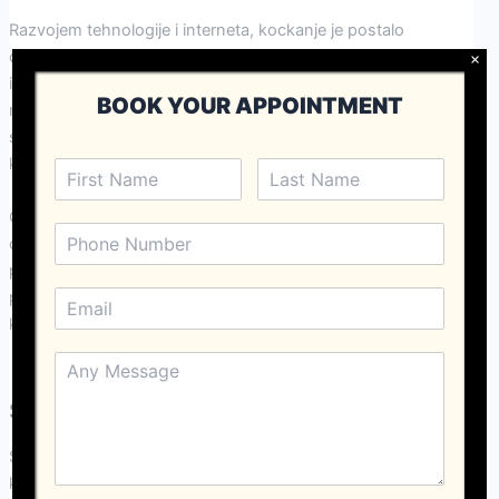
Razvojem tehnologije i interneta, kockanje je postalo
dostupnije nego ikad prije. Online kockanje donosi nove
×
izazove i promjene u kulturnim stavovima, jer se igrači sada
BOOK YOUR APPOINTMENT
mogu kockati iz udobnosti svojih domova. Ova promjena
stvara nove debate o sigurnosti, odgovornosti i etici
kockanja.
Osim toga, online platforme često promoviraju kockanje kao
oblik zabave, što može umanjiti ozbiljnost problema
povezanih s ovisnošću. Kultura brzih dobitaka i lakoće
pristupa može dodatno oblikovati stavove mladih ljudi prema
kockanju, čime se stvara novi izazov za društvo.
Spino Gambino Casino i njegova uloga
Spino Gambino Casino predstavlja suvremeni pristup
kockanju, nudeći igračima širok spektar igara i mogućnosti. S