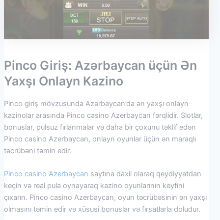
Pinco Giriş: Azərbaycan üçün Ən
Yaxşı Onlayn Kazino
Pinco giriş mövzusunda Azərbaycan’da ən yaxşı onlayn
kazinolar arasında Pinco casino Azerbaycan fərqlidir. Slotlar,
bonuslar, pulsuz fırlanmalar və daha bir çoxunu təklif edən
Pinco casino Azerbaycan, onlayn oyunlar üçün ən maraqlı
təcrübəni təmin edir.
Pinco casino Azerbaycan
saytına daxil olaraq qeydiyyatdan
keçin və real pula oynayaraq kazino oyunlarının keyfini
çıxarın. Pinco casino Azerbaycan, oyun təcrübəsinin ən yaxşı
olmasını təmin edir və xüsusi bonuslar və fırsatlarla doludur.