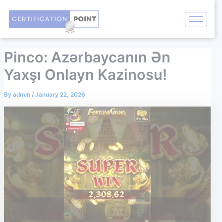
Skip
Post
to
navigation
content
Pinco: Azərbaycanın Ən
Yaxşı Onlayn Kazinosu!
By
admin
/
January 22, 2026