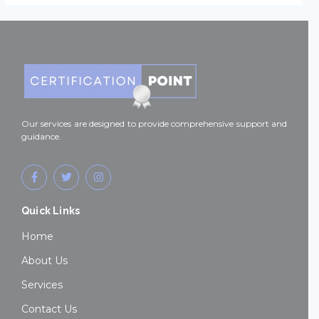
Our services are designed to provide comprehensive support and
guidance.
F
T
I
a
w
n
c
i
s
e
t
t
Quick Links
b
t
a
o
e
g
o
r
r
Home
k
a
-
m
About Us
f
Services
Contact Us