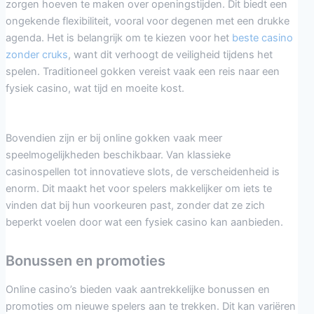
zorgen hoeven te maken over openingstijden. Dit biedt een
ongekende flexibiliteit, vooral voor degenen met een drukke
agenda. Het is belangrijk om te kiezen voor het
beste casino
zonder cruks
, want dit verhoogt de veiligheid tijdens het
spelen. Traditioneel gokken vereist vaak een reis naar een
fysiek casino, wat tijd en moeite kost.
Bovendien zijn er bij online gokken vaak meer
speelmogelijkheden beschikbaar. Van klassieke
casinospellen tot innovatieve slots, de verscheidenheid is
enorm. Dit maakt het voor spelers makkelijker om iets te
vinden dat bij hun voorkeuren past, zonder dat ze zich
beperkt voelen door wat een fysiek casino kan aanbieden.
Bonussen en promoties
Online casino’s bieden vaak aantrekkelijke bonussen en
promoties om nieuwe spelers aan te trekken. Dit kan variëren