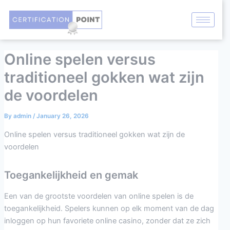
Skip
Post
to
navigation
content
Online spelen versus
traditioneel gokken wat zijn
de voordelen
By
admin
/
January 26, 2026
Online spelen versus traditioneel gokken wat zijn de
voordelen
Toegankelijkheid en gemak
Een van de grootste voordelen van online spelen is de
toegankelijkheid. Spelers kunnen op elk moment van de dag
inloggen op hun favoriete online casino, zonder dat ze zich