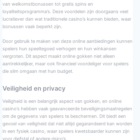
van welkomstbonussen tot gratis spins en
loyaliteitsprogramma’s. Deze voordelen zijn doorgaans veel
lucratiever dan wat traditionele casino’s kunnen bieden, waar
bonussen vaak beperkt zijn.
Door gebruik te maken van deze online aanbiedingen kunnen
spelers hun speeltegoed verhogen en hun winkansen
vergroten. Dit aspect maakt online gokken niet alleen
aantrekkelijker, maar ook financieel voordeliger voor spelers
die slim omgaan met hun budget.
Veiligheid en privacy
Veiligheid is een belangrijk aspect van gokken, en online
casino’s hebben vaak geavanceerde beveiligingsmaatregelen
om de gegevens van spelers te beschermen. Dit biedt een
gevoel van veiligheid dat niet altijd gegarandeerd kan worden
in een fysiek casino, waar spelers kwetsbaarder kunnen zijn
voor diefstal of andere risico’s.