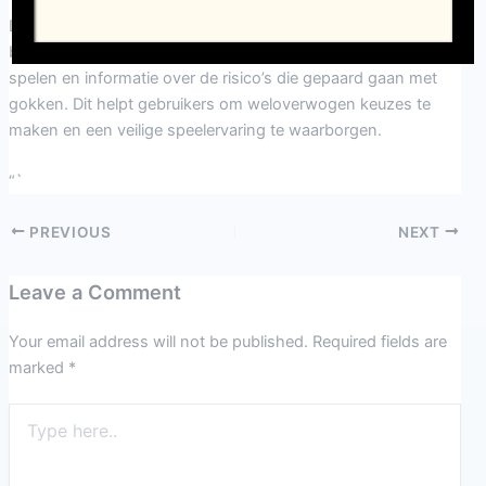
Daarnaast richt de website zich op het verhogen van het
bewustzijn rondom gokken, met tips voor verantwoord
spelen en informatie over de risico’s die gepaard gaan met
gokken. Dit helpt gebruikers om weloverwogen keuzes te
maken en een veilige speelervaring te waarborgen.
“`
PREVIOUS
NEXT
Leave a Comment
Your email address will not be published.
Required fields are
marked
*
Type
here..