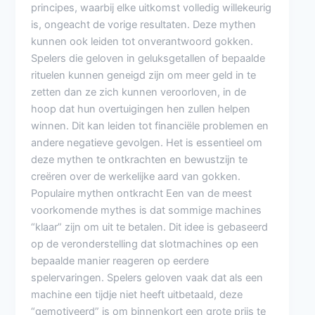
principes, waarbij elke uitkomst volledig willekeurig
is, ongeacht de vorige resultaten. Deze mythen
kunnen ook leiden tot onverantwoord gokken.
Spelers die geloven in geluksgetallen of bepaalde
rituelen kunnen geneigd zijn om meer geld in te
zetten dan ze zich kunnen veroorloven, in de
hoop dat hun overtuigingen hen zullen helpen
winnen. Dit kan leiden tot financiële problemen en
andere negatieve gevolgen. Het is essentieel om
deze mythen te ontkrachten en bewustzijn te
creëren over de werkelijke aard van gokken.
Populaire mythen ontkracht Een van de meest
voorkomende mythes is dat sommige machines
“klaar” zijn om uit te betalen. Dit idee is gebaseerd
op de veronderstelling dat slotmachines op een
bepaalde manier reageren op eerdere
spelervaringen. Spelers geloven vaak dat als een
machine een tijdje niet heeft uitbetaald, deze
“gemotiveerd” is om binnenkort een grote prijs te