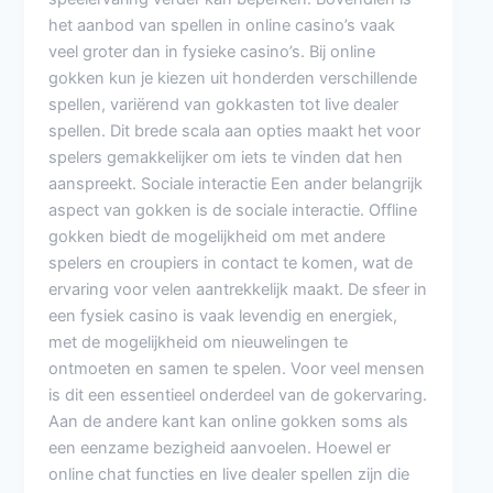
het aanbod van spellen in online casino’s vaak
veel groter dan in fysieke casino’s. Bij online
gokken kun je kiezen uit honderden verschillende
spellen, variërend van gokkasten tot live dealer
spellen. Dit brede scala aan opties maakt het voor
spelers gemakkelijker om iets te vinden dat hen
aanspreekt. Sociale interactie Een ander belangrijk
aspect van gokken is de sociale interactie. Offline
gokken biedt de mogelijkheid om met andere
spelers en croupiers in contact te komen, wat de
ervaring voor velen aantrekkelijk maakt. De sfeer in
een fysiek casino is vaak levendig en energiek,
met de mogelijkheid om nieuwelingen te
ontmoeten en samen te spelen. Voor veel mensen
is dit een essentieel onderdeel van de gokervaring.
Aan de andere kant kan online gokken soms als
een eenzame bezigheid aanvoelen. Hoewel er
online chat functies en live dealer spellen zijn die