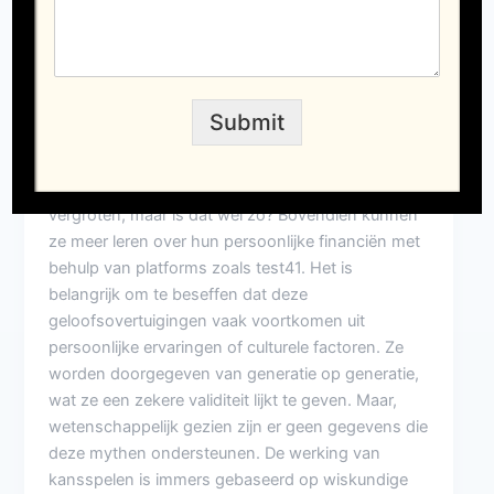
geloofsovertuigingen In de wereld van kansspelen
bestaan er tal van geloofsovertuigingen die vaak
door spelers worden gekoesterd. Deze mythen
variëren van het idee dat bepaalde kleuren
geluksbrengers zijn tot de overtuiging dat een
Submit
“gelukkige” stoel in een casino zorgt voor hogere
winsten. Veel mensen geloven dat zij met behulp
van deze mythen hun kansen op winnen kunnen
vergroten, maar is dat wel zo? Bovendien kunnen
ze meer leren over hun persoonlijke financiën met
behulp van platforms zoals test41. Het is
belangrijk om te beseffen dat deze
geloofsovertuigingen vaak voortkomen uit
persoonlijke ervaringen of culturele factoren. Ze
worden doorgegeven van generatie op generatie,
wat ze een zekere validiteit lijkt te geven. Maar,
wetenschappelijk gezien zijn er geen gegevens die
deze mythen ondersteunen. De werking van
kansspelen is immers gebaseerd op wiskundige