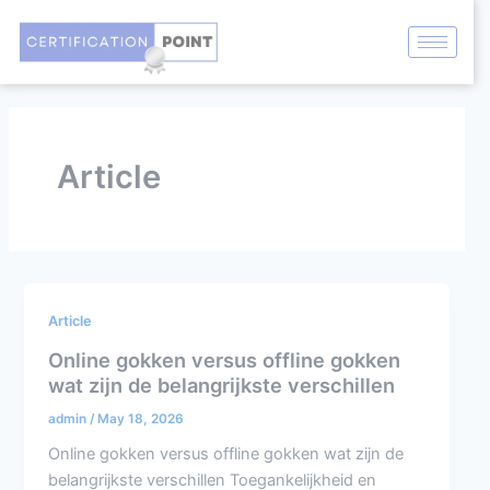
Skip
to
content
Article
Article
Online gokken versus offline gokken
wat zijn de belangrijkste verschillen
admin
/
May 18, 2026
Online gokken versus offline gokken wat zijn de
belangrijkste verschillen Toegankelijkheid en