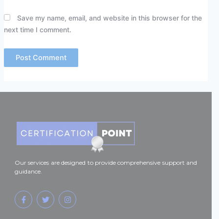
Save my name, email, and website in this browser for the
next time I comment.
Our services are designed to provide comprehensive support and
guidance.
F
T
I
a
w
n
c
i
s
e
t
t