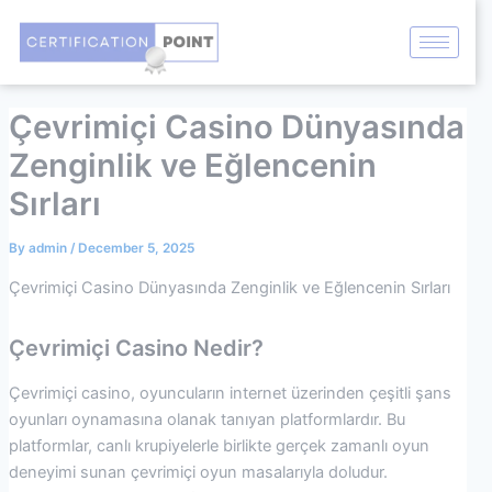
Skip
Post
to
navigation
content
Çevrimiçi Casino Dünyasında
Zenginlik ve Eğlencenin
Sırları
By
admin
/
December 5, 2025
Çevrimiçi Casino Dünyasında Zenginlik ve Eğlencenin Sırları
Çevrimiçi Casino Nedir?
Çevrimiçi casino, oyuncuların internet üzerinden çeşitli şans
oyunları oynamasına olanak tanıyan platformlardır. Bu
platformlar, canlı krupiyelerle birlikte gerçek zamanlı oyun
deneyimi sunan çevrimiçi oyun masalarıyla doludur.