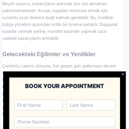
Birçok oyuncu, kazançlarını artırmak için risk almaktan
çekinmemektedir. Ancak, kayıpları minimize etmek için
sorumlu oyun ilkesine bağlı kalmak gereklidir. Bu, özellikle
bütçe yönetimi açısından kritik bir öneme sahiptir. Duygusal
kararlar vermek yerine, mantıklı seçimler yapmak uzun
vadede kazançlarını artırabilir.
Gelecekteki Eğilimler ve Yenilikler
Çevrimiçi casino dünyası, her geçen gün gelişmeye devam
etmektedir. Kripto paraların entegrasyonu, oyun deneyimini
×
köklü bir şekilde değiştiriyor. Hızlı ve güvenli ödemeler, daha
BOOK YOUR APPOINTMENT
fazla kullanıcıyı bu platformlara çekmektedir. Ayrıca, sanal
gerçeklik ve artırılmış gerçeklik uygulamaları gibi yenilikler,
oyunculara gerçek hayattaki deneyime daha yakın bir ortam
sunmaktadır. Bu noktada, oyuncuların karşılaştığı yeni
teknolojiler, deneyimlerini daha da zenginleştirmektedir.
Yine, çevrimiçi casinoların sosyal oyun deneyimlerini artırmak